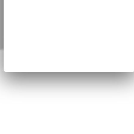
Alle Preisangaben inkl. gesetzl. MwSt. und zzgl.
Versandkosten
© 1820 - 2026 Franz Huisgen GmbH & Co. KG, Bahnhofstrasse 51, 47829
Krefeld