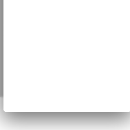
Kontakt
Stammkundenrabatt
Vertrag widerrufen
Social Media
Facebook
Instagram
Pinterest
Alle Preisangaben inkl. gesetzl. MwSt. und zzgl.
Versandkosten
© 1820 - 2026 Franz Huisgen GmbH & Co. KG, Bahnhofstrasse 51, 47829
Krefeld