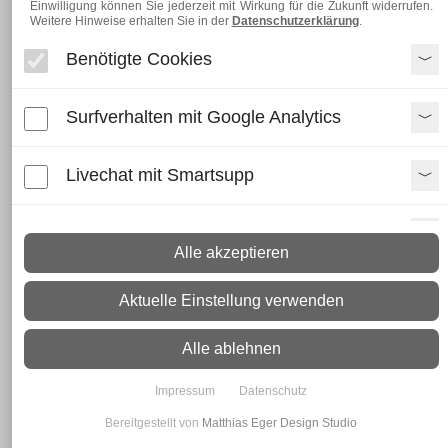
Einwilligung können Sie jederzeit mit Wirkung für die Zukunft widerrufen.
Weitere Hinweise erhalten Sie in der
Datenschutzerklärung
.
Benötigte Cookies
Stabstahl | Stabeisen | Langprodukte
Surfverhalten mit Google Analytics
Was ist Stabstahl?
Stabstahl
, auch Stangenmaterial genannt, sind Langprodukte
Livechat mit Smartsupp
aus massivem Vollstahl mit durchgehend gleicher
Abmessung. Wir führen Stabstahl in der europäischen
Werkstoffgüte
S235JR+AR
(früher St 37-2). Die
Paypal Zusatzfunktionen
Werkstoffnummer für
S235
lautet 1.0038, für
S355
1.0577.
Alle akzeptieren
Typische Einsatzbereiche
Shopvote-Widget
Stabstahlprofile werden nahezu überall eingesetzt:
Aktuelle Einstellung verwenden
Als T-Eisen, Flacheisen, Winkeleisen u. a.
Trittkanten an Garagentoren
Uptain
Alle ablehnen
Verstärkungen an Dachbalken
Impressum
Datenschutz
Allgemeine Bau- und Reparaturarbeiten
Bereitgestellt von
Matthias Eger Design Studio
Welche Stahlqualitäten gibt es hier online?
Es existieren unzählige Stahlsorten – ein detailliertes