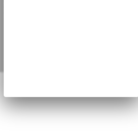
Facebook
Instagram
Pinterest
Alle Preisangaben inkl. gesetzl. MwSt. und zzgl.
Versandkosten
© 1820 - 2026 Franz Huisgen GmbH & Co. KG, Bahnhofstrasse 51, 47829
Krefeld