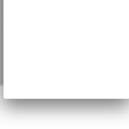
Vertrag widerrufen
Social Media
Facebook
Instagram
Pinterest
Alle Preisangaben inkl. gesetzl. MwSt. und zzgl.
Versandkosten
© 1820 - 2026 Franz Huisgen GmbH & Co. KG, Bahnhofstrasse 51, 47829
Krefeld