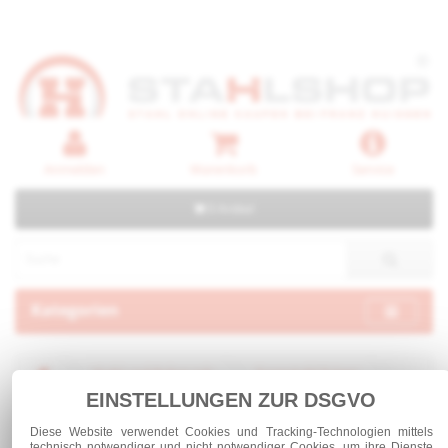
Anmelden
Warenkorb
Service
0 Artikel
Kategorien
Stahl und Rohre roh
Formstahl Träger
IPE - mittelbreite Träger
EINSTELLUNGEN ZUR DSGVO
Kopf- und Fußplatten individuell zugeschnitten
Diese Website verwendet Cookies und Tracking-Technologien mittels
technisch notwendiger und nicht notwendiger Cookies, um ihre Dienste