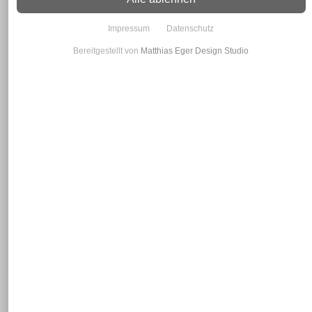
Impressum
Datenschutz
Bereitgestellt von
Matthias Eger Design Studio
Beispielhafte Produktabbildungen
HEA | leichte Träger | Doppel-T-Träger | IPBL