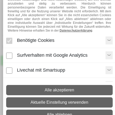
anzubieten und stetig zu verbessern. Hierdurch können
Kopf- und Fußplatten
personenbezogene Daten verarbeitet werden. Die Einwilligung ist
freiwillig und für die Nutzung unserer Website nicht erforderlich. Mit dem
individuell zugeschnitten
Klick auf „Alle akzeptieren“ können Sie in die nicht essenziellen Cookies
einwilligen oder durch einen Klick auf „Alles ablehnen“ ablehnen oder
eine individuelle Auswahl über „Individuelle Einstellungen“ treffen. Ihre
Einwilligung können Sie jederzeit mit Wirkung für die Zukunft widerrufen.
Lieferzeit:
Weitere Hinweise erhalten Sie in der
Datenschutzerklärung
.
Paket: 2 - 4 Arbeitstage
Benötigte Cookies
Spedition: 8 - 10 Arbeitstage
Mehr Infos zum Versand
Surfverhalten mit Google Analytics
Artikel
Lagernd
Livechat mit Smartsupp
Paypal Zusatzfunktionen
Alle akzeptieren
Shopvote-Widget
Aktuelle Einstellung verwenden
Uptain
Alle ablehnen