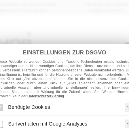
RUNG DIREKT ZUR BAUSTELLE ODER
FÜR PRIVAT UND GEWERBE
BHOLUNG IN 47829 KREFELD
SAUBERE ZUSCHNITTE
EINSTELLUNGEN ZUR DSGVO
iese Website verwendet Cookies und Tracking-Technologien mittels technis
otwendiger und nicht notwendiger Cookies, um ihre Dienste anzubieten und stet
u verbessern. Hierdurch können personenbezogene Daten verarbeitet werden. D
inwilligung ist freiwillig und für die Nutzung unserer Website nicht erforderlich. M
Edelstahl
Blechzuschnitte und Abkantungen
Laufschienen und R
em Klick auf „Alle akzeptieren“ können Sie in die nicht essenziellen Cooki
inwilligen oder durch einen Klick auf „Alles ablehnen“ ablehnen oder ei
ndividuelle Auswahl über „Individuelle Einstellungen“ treffen. Ihre Einwilligu
önnen Sie jederzeit mit Wirkung für die Zukunft widerrufen. Weitere Hinwei
rhalten Sie in der
Datenschutzerklärung
.
rohrbogen 60,3 x 2,9
Benötigte Cookies
Surfverhalten mit Google Analytics
Lieferzeit:
 2,9