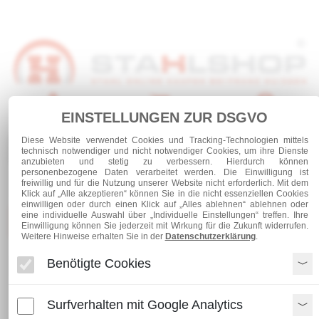
EINSTELLUNGEN ZUR DSGVO
Anmelden
Warenkorb
Service
Diese Website verwendet Cookies und Tracking-Technologien mittels
0 Artikel
technisch notwendiger und nicht notwendiger Cookies, um ihre Dienste
anzubieten und stetig zu verbessern. Hierdurch können
personenbezogene Daten verarbeitet werden. Die Einwilligung ist
freiwillig und für die Nutzung unserer Website nicht erforderlich. Mit dem
Klick auf „Alle akzeptieren“ können Sie in die nicht essenziellen Cookies
einwilligen oder durch einen Klick auf „Alles ablehnen“ ablehnen oder
eine individuelle Auswahl über „Individuelle Einstellungen“ treffen. Ihre
Kategorien
Einwilligung können Sie jederzeit mit Wirkung für die Zukunft widerrufen.
Weitere Hinweise erhalten Sie in der
Datenschutzerklärung
.
Benötigte Cookies
Zubehör
Siederohrbogen 48,3 x 2,6
Surfverhalten mit Google Analytics
Siederohrbogen 48,3 x 2,6