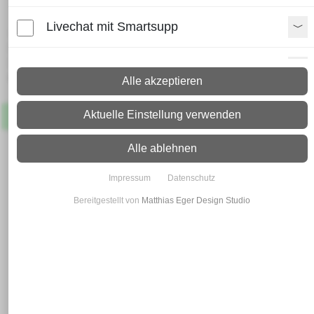
Livechat mit Smartsupp
Lieferzeit:
Paket: 2 - 4 Arbeitstage
Spedition: 8 - 10 Arbeitstage
Paypal Zusatzfunktionen
Mehr Infos zum Versand
Alle akzeptieren
Shopvote-Widget
Aktuelle Einstellung verwenden
Artikel
Lagernd
Uptain
Alle ablehnen
Impressum
Datenschutz
Bereitgestellt von
Matthias Eger Design Studio