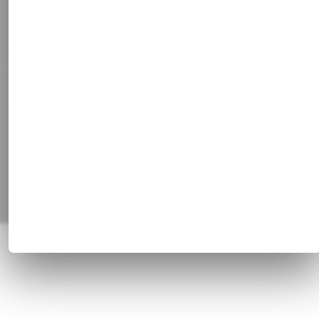
Stammkundenrabatt
Vertrag widerrufen
Social Media
Facebook
Instagram
Pinterest
Alle Preisangaben inkl. gesetzl. MwSt. und zzgl.
Versandkosten
© 1820 - 2026 Franz Huisgen GmbH & Co. KG, Bahnhofstrasse 51, 47829
Krefeld