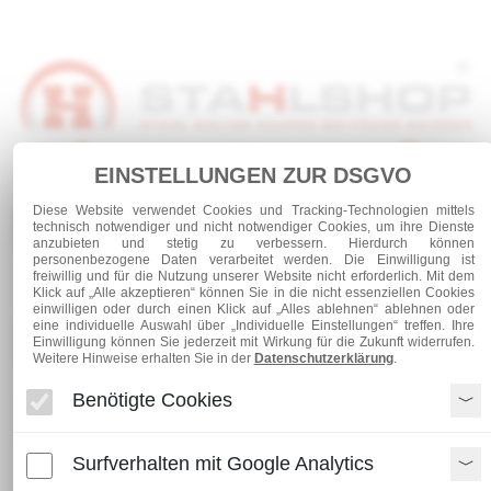
EINSTELLUNGEN ZUR DSGVO
Anmelden
Warenkorb
Service
Diese Website verwendet Cookies und Tracking-Technologien mittels
technisch notwendiger und nicht notwendiger Cookies, um ihre Dienste
0 Artikel
anzubieten und stetig zu verbessern. Hierdurch können
personenbezogene Daten verarbeitet werden. Die Einwilligung ist
freiwillig und für die Nutzung unserer Website nicht erforderlich. Mit dem
Klick auf „Alle akzeptieren“ können Sie in die nicht essenziellen Cookies
einwilligen oder durch einen Klick auf „Alles ablehnen“ ablehnen oder
eine individuelle Auswahl über „Individuelle Einstellungen“ treffen. Ihre
Kategorien
Einwilligung können Sie jederzeit mit Wirkung für die Zukunft widerrufen.
Weitere Hinweise erhalten Sie in der
Datenschutzerklärung
.
Benötigte Cookies
Zubehör
Schalen - gewölbte Böden
Gewölbte Böden / Schalen 120 mm
Surfverhalten mit Google Analytics