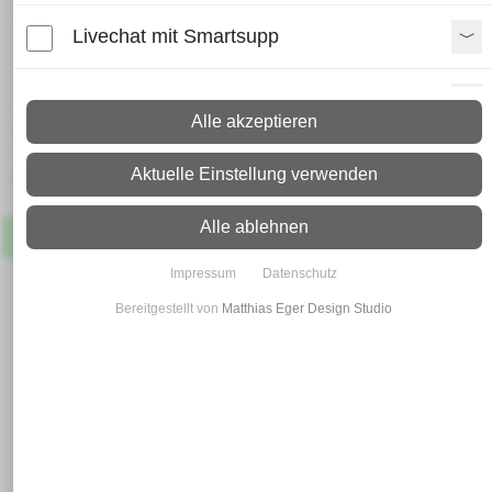
Gewölbte Böden / Schalen 120
Livechat mit Smartsupp
mm
Paypal Zusatzfunktionen
Lieferzeit:
Alle akzeptieren
Paket: 2 - 4 Arbeitstage
Spedition: 8 - 10 Arbeitstage
Shopvote-Widget
Aktuelle Einstellung verwenden
Mehr Infos zum Versand
Uptain
Alle ablehnen
Artikel
Lagernd
Impressum
Datenschutz
Bereitgestellt von
Matthias Eger Design Studio