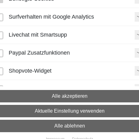
Paket: 2 - 4 Arb
Spedition: 8 - 
Mehr Infos zu
Surfverhalten mit Google Analytics
Livechat mit Smartsupp
Rundrohrkappen
Was ist das?
Schwarze
Rundrohrkappen
aus
Paypal Zusatzfunktionen
Rohrende. Sie verschließen of
Feuchtigkeit und sorgen für e
Shopvote-Widget
Typische Einsatzbereiche
Rundrohrkappen werden u. a. e
Uptain
Geländer- und Zaunroh
Alle akzeptieren
Möbel- und Messebau (R
Maschinen-/Anlagenbau
Aktuelle Einstellung verwenden
Transport- und Lagers
Maßwahl & Kompatibilität
Alle ablehnen
Nennmaß = Rohr-Auß
außen Ø 30 mm).