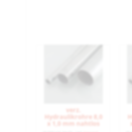
verz.
Hydraulikrohre 8,0
H
x 1,0 mm nahtlos