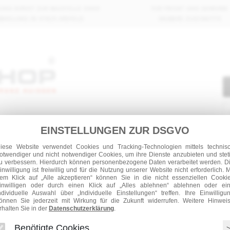
RUNG DIREKT ZUR BAUSTELLE ODER
FÜR PRIVAT UND GEWERBE
BHOLUNG IN 47829 KREFELD
SAUBERE ZUSCHNITTE
EINSTELLUNGEN ZUR DSGVO
Edelstahl
Blechzuschnitte und Abkantungen
Laufschienen und R
iese Website verwendet Cookies und Tracking-Technologien mittels technis
otwendiger und nicht notwendiger Cookies, um ihre Dienste anzubieten und stet
u verbessern. Hierdurch können personenbezogene Daten verarbeitet werden. D
inwilligung ist freiwillig und für die Nutzung unserer Website nicht erforderlich. M
em Klick auf „Alle akzeptieren“ können Sie in die nicht essenziellen Cooki
inwilligen oder durch einen Klick auf „Alles ablehnen“ ablehnen oder ei
ll
ndividuelle Auswahl über „Individuelle Einstellungen“ treffen. Ihre Einwilligu
önnen Sie jederzeit mit Wirkung für die Zukunft widerrufen. Weitere Hinwei
rhalten Sie in der
Datenschutzerklärung
.
Lieferzeit:
m 2 Zoll
Benötigte Cookies