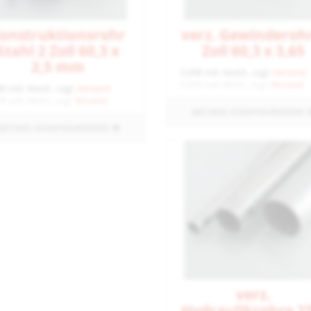
onstruktionsrohr
verz. Gewinderohr
Stahl 2 Zoll 60,3 x
Zoll 60,3 x 3,65
2,5 mm
5,95€ inkl. MwSt., zzgl.
Versand
5,00€ exkl. MwSt., zzgl.
Versand
€ inkl. MwSt., zzgl.
Versand
€ exkl. MwSt., zzgl.
Versand
ARTIKEL KONFIGURIEREN
ARTIKEL KONFIGURIEREN
verz.
Hydraulikrohre 15