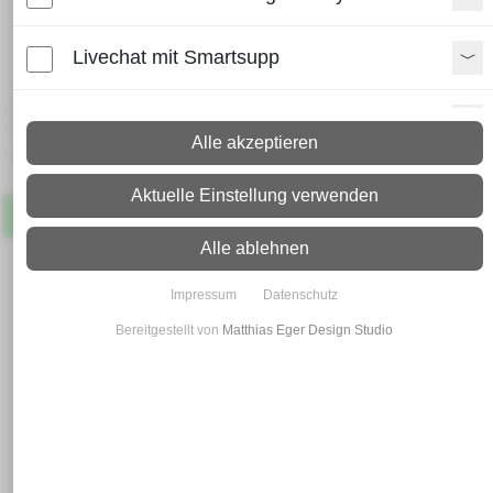
1,5 mm
Livechat mit Smartsupp
Lieferzeit:
Paket: 2 - 4 Arbeitstage
Paypal Zusatzfunktionen
Spedition: 8 - 10 Arbeitstage
Alle akzeptieren
Mehr Infos zum Versand
Shopvote-Widget
Aktuelle Einstellung verwenden
Artikel
Lagernd
Uptain
Alle ablehnen
Impressum
Datenschutz
Bereitgestellt von
Matthias Eger Design Studio