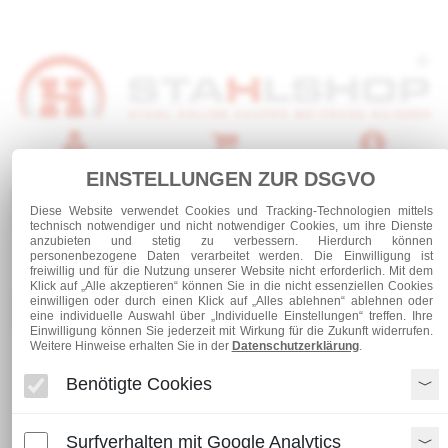
Anmelden
Warenkorb
Service
EINSTELLUNGEN ZUR DSGVO
0 Artikel
Diese Website verwendet Cookies und Tracking-Technologien mittels
technisch notwendiger und nicht notwendiger Cookies, um ihre Dienste
anzubieten und stetig zu verbessern. Hierdurch können
personenbezogene Daten verarbeitet werden. Die Einwilligung ist
freiwillig und für die Nutzung unserer Website nicht erforderlich. Mit dem
Klick auf „Alle akzeptieren“ können Sie in die nicht essenziellen Cookies
einwilligen oder durch einen Klick auf „Alles ablehnen“ ablehnen oder
Kategorien
eine individuelle Auswahl über „Individuelle Einstellungen“ treffen. Ihre
Einwilligung können Sie jederzeit mit Wirkung für die Zukunft widerrufen.
Weitere Hinweise erhalten Sie in der
Datenschutzerklärung
.
Zubehör
Quadratrohrstopfen 15 x 15 x 1,5 mm
Benötigte Cookies
Quadratrohrstopfen 15 x 15 x
Surfverhalten mit Google Analytics