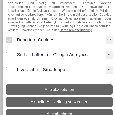
anzubieten und stetig zu verbessern. Hierdurch können
Übersichtsseite)
personenbezogene Daten verarbeitet werden. Die Einwilligung ist
freiwillig und für die Nutzung unserer Website nicht erforderlich. Mit dem
Klick auf „Alle akzeptieren“ können Sie in die nicht essenziellen Cookies
Bei Fragen sind wir gerne für Sie da.
Hier
finden Sie unsere
einwilligen oder durch einen Klick auf „Alles ablehnen“ ablehnen oder
Kontaktdaten.
eine individuelle Auswahl über „Individuelle Einstellungen“ treffen. Ihre
Einwilligung können Sie jederzeit mit Wirkung für die Zukunft widerrufen.
Weitere Hinweise erhalten Sie in der
Datenschutzerklärung
.
Inhaltverzeichnis
Benötigte Cookies
Zahlungsbedingungen
Surfverhalten mit Google Analytics
Barzahlung bei Abholung
Vorkasse per Überweisung
Zahlung per PayPal Plus
Livechat mit Smartsupp
Zahlung per SOFORTÜBERWEISUNG
Zahlung per Lastschrift SEPA durch PayPal
Zahlung per Kreditkarte durch PayPal
Paypal Zusatzfunktionen
Zahlung per Rechnung über PayPal
Alle akzeptieren
Shopvote-Widget
Versandbedingungen
Aktuelle Einstellung verwenden
Lieferungen innerhalb Deutschland ohne Inseln
Uptain
Alle ablehnen