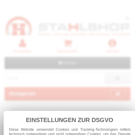
Anmelden
Warenkorb
Service
0 Artikel
Kategorien
Zahlung und Versand (neue Übersichtsseite)
EINSTELLUNGEN ZUR DSGVO
Diese Website verwendet Cookies und Tracking-Technologien mittels
Zahlung und Versand (neue
technisch notwendiger und nicht notwendiger Cookies, um ihre Dienste