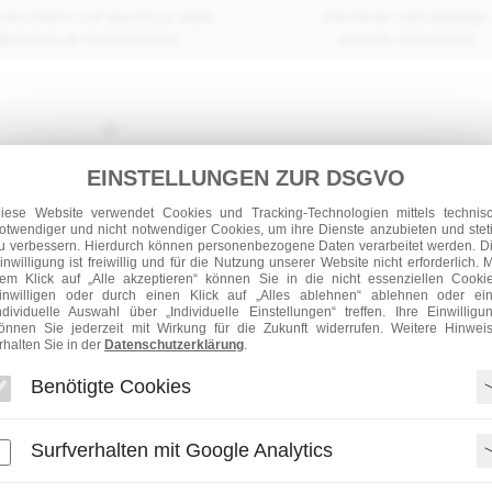
RUNG DIREKT ZUR BAUSTELLE ODER
FÜR PRIVAT UND GEWERBE
BHOLUNG IN 47829 KREFELD
SAUBERE ZUSCHNITTE
EINSTELLUNGEN ZUR DSGVO
iese Website verwendet Cookies und Tracking-Technologien mittels technis
otwendiger und nicht notwendiger Cookies, um ihre Dienste anzubieten und stet
u verbessern. Hierdurch können personenbezogene Daten verarbeitet werden. D
inwilligung ist freiwillig und für die Nutzung unserer Website nicht erforderlich. M
em Klick auf „Alle akzeptieren“ können Sie in die nicht essenziellen Cooki
Edelstahl
Blechzuschnitte und Abkantungen
Laufschienen und R
inwilligen oder durch einen Klick auf „Alles ablehnen“ ablehnen oder ei
ndividuelle Auswahl über „Individuelle Einstellungen“ treffen. Ihre Einwilligu
önnen Sie jederzeit mit Wirkung für die Zukunft widerrufen. Weitere Hinwei
rhalten Sie in der
Datenschutzerklärung
.
Benötigte Cookies
 160
Surfverhalten mit Google Analytics
Lieferzeit:
chraube DIN 601 M