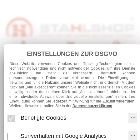
Anmelden
Warenkorb
Service
EINSTELLUNGEN ZUR DSGVO
Diese Website verwendet Cookies und Tracking-Technologien mittels
0 Artikel
technisch notwendiger und nicht notwendiger Cookies, um ihre Dienste
anzubieten und stetig zu verbessern. Hierdurch können
personenbezogene Daten verarbeitet werden. Die Einwilligung ist
freiwillig und für die Nutzung unserer Website nicht erforderlich. Mit dem
Klick auf „Alle akzeptieren“ können Sie in die nicht essenziellen Cookies
einwilligen oder durch einen Klick auf „Alles ablehnen“ ablehnen oder
Kategorien
eine individuelle Auswahl über „Individuelle Einstellungen“ treffen. Ihre
Einwilligung können Sie jederzeit mit Wirkung für die Zukunft widerrufen.
Weitere Hinweise erhalten Sie in der
Datenschutzerklärung
.
Stahl und Rohre verzinkt
Bleche verzinkt
Benötigte Cookies
verz. Feinblech 2 x 1000 x 2000 mm
Surfverhalten mit Google Analytics