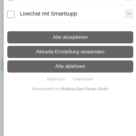
verz. Feinblech 2 x 1000 x 2000
mm
Livechat mit Smartsupp
Lieferzeit:
Paypal Zusatzfunktionen
Paket: 2 - 4 Arbeitstage
Alle akzeptieren
Spedition: 8 - 10 Arbeitstage
Mehr Infos zum Versand
Shopvote-Widget
Aktuelle Einstellung verwenden
Artikel
Lagernd
Uptain
Alle ablehnen
Impressum
Datenschutz
Bereitgestellt von
Matthias Eger Design Studio