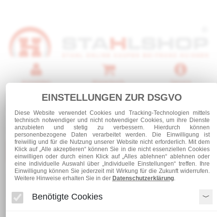
Anmelden
Warenkorb
Service
EINSTELLUNGEN ZUR DSGVO
0 Artikel
Diese Website verwendet Cookies und Tracking-Technologien mittels
technisch notwendiger und nicht notwendiger Cookies, um ihre Dienste
anzubieten und stetig zu verbessern. Hierdurch können
personenbezogene Daten verarbeitet werden. Die Einwilligung ist
freiwillig und für die Nutzung unserer Website nicht erforderlich. Mit dem
Kategorien
Klick auf „Alle akzeptieren“ können Sie in die nicht essenziellen Cookies
einwilligen oder durch einen Klick auf „Alles ablehnen“ ablehnen oder
eine individuelle Auswahl über „Individuelle Einstellungen“ treffen. Ihre
Einwilligung können Sie jederzeit mit Wirkung für die Zukunft widerrufen.
Weitere Hinweise erhalten Sie in der
Datenschutzerklärung
.
Stahlrohre
Stahlbauhohlprofile
Stahlbauhohlprofil 70 x 70 x 5,0 mm
Benötigte Cookies