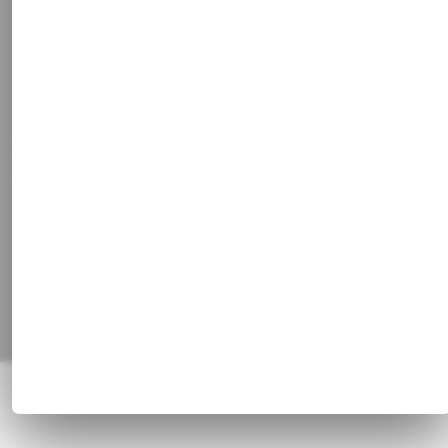
Newsletter
Kontakt
Stammkundenrabatt
Vertrag widerrufen
Social Media
Facebook
Instagram
Pinterest
Alle Preisangaben inkl. gesetzl. MwSt. und zzgl.
Versandkosten
© 1820 - 2026 Franz Huisgen GmbH & Co. KG, Bahnhofstrasse 51, 47829
Krefeld