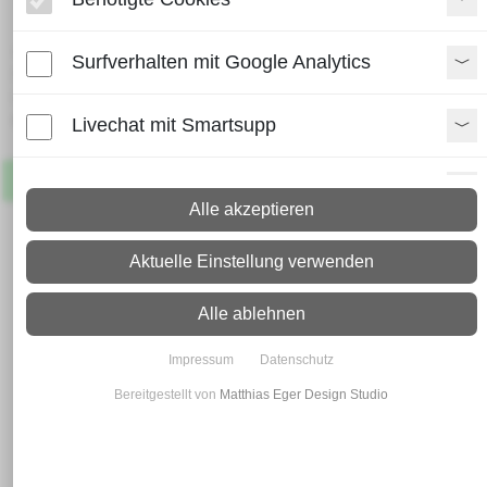
Lieferzeit:
Surfverhalten mit Google Analytics
Paket: 2 - 4 Arbeitstage
Spedition: 8 - 10 Arbeitstage
Mehr Infos zum Versand
Livechat mit Smartsupp
Artikel
Lagernd
Paypal Zusatzfunktionen
Alle akzeptieren
Shopvote-Widget
Aktuelle Einstellung verwenden
Uptain
Alle ablehnen
Impressum
Datenschutz
Bereitgestellt von
Matthias Eger Design Studio