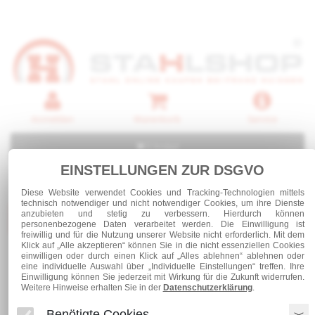
Anmelden
Warenkorb
Service
0 Artikel
EINSTELLUNGEN ZUR DSGVO
Diese Website verwendet Cookies und Tracking-Technologien mittels
technisch notwendiger und nicht notwendiger Cookies, um ihre Dienste
anzubieten und stetig zu verbessern. Hierdurch können
Kategorien
personenbezogene Daten verarbeitet werden. Die Einwilligung ist
freiwillig und für die Nutzung unserer Website nicht erforderlich. Mit dem
Klick auf „Alle akzeptieren“ können Sie in die nicht essenziellen Cookies
einwilligen oder durch einen Klick auf „Alles ablehnen“ ablehnen oder
Stahlrohre
Rechteckstahlrohr 40 x 30 x 2,0
eine individuelle Auswahl über „Individuelle Einstellungen“ treffen. Ihre
Einwilligung können Sie jederzeit mit Wirkung für die Zukunft widerrufen.
Weitere Hinweise erhalten Sie in der
Datenschutzerklärung
.
Rechteckstahlrohr 40 x 30 x 2,0
Benötigte Cookies