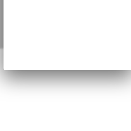
Alle Preisangaben inkl. gesetzl. MwSt. und zzgl.
Versandkosten
© 1820 - 2026 Franz Huisgen GmbH & Co. KG, Bahnhofstrasse 51, 47829
Krefeld