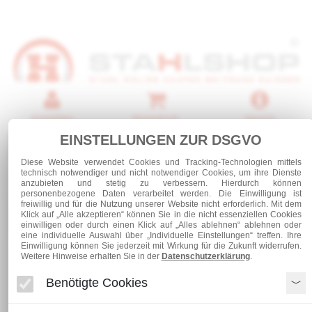
Anmelden
Warenkorb
Service
EINSTELLUNGEN ZUR DSGVO
0 Artikel
Diese Website verwendet Cookies und Tracking-Technologien mittels
technisch notwendiger und nicht notwendiger Cookies, um ihre Dienste
anzubieten und stetig zu verbessern. Hierdurch können
personenbezogene Daten verarbeitet werden. Die Einwilligung ist
freiwillig und für die Nutzung unserer Website nicht erforderlich. Mit dem
Kategorien
Klick auf „Alle akzeptieren“ können Sie in die nicht essenziellen Cookies
einwilligen oder durch einen Klick auf „Alles ablehnen“ ablehnen oder
eine individuelle Auswahl über „Individuelle Einstellungen“ treffen. Ihre
Einwilligung können Sie jederzeit mit Wirkung für die Zukunft widerrufen.
Weitere Hinweise erhalten Sie in der
Datenschutzerklärung
.
Stahl und Rohre roh
Stahlrohre
Stahlbauhohlprofile
Stahlbauhohlprofil 90 x 90 x 8,0 mm
Benötigte Cookies