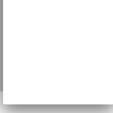
Newsletter
Kontakt
Stammkundenrabatt
Vertrag widerrufen
Social Media
Facebook
Instagram
Pinterest
Alle Preisangaben inkl. gesetzl. MwSt. und zzgl.
Versandkosten
© 1820 - 2026 Franz Huisgen GmbH & Co. KG, Bahnhofstrasse 51, 47829
Krefeld