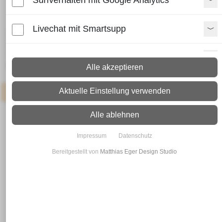
Surfverhalten mit Google Analytics
RP-Profilrohr 193
Livechat mit Smartsupp
Lieferzeit:
Paket: 2 - 4 Arbeitstage
Spedition: 8 - 10 Arbeitstage
Paypal Zusatzfunktionen
Mehr Infos zum Versand
Alle akzeptieren
Shopvote-Widget
Aktuelle Einstellung verwenden
Artikel
: Neueingang in 3-7 Werktagen
Uptain
Alle ablehnen
Impressum
Datenschutz
Bereitgestellt von
Matthias Eger Design Studio