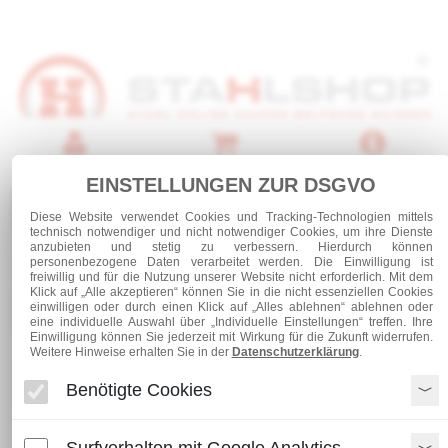
Anmelden
Warenkorb
Service
EINSTELLUNGEN ZUR DSGVO
0 Artikel
Diese Website verwendet Cookies und Tracking-Technologien mittels
technisch notwendiger und nicht notwendiger Cookies, um ihre Dienste
anzubieten und stetig zu verbessern. Hierdurch können
personenbezogene Daten verarbeitet werden. Die Einwilligung ist
freiwillig und für die Nutzung unserer Website nicht erforderlich. Mit dem
Klick auf „Alle akzeptieren“ können Sie in die nicht essenziellen Cookies
Kategorien
einwilligen oder durch einen Klick auf „Alles ablehnen“ ablehnen oder
eine individuelle Auswahl über „Individuelle Einstellungen“ treffen. Ihre
Einwilligung können Sie jederzeit mit Wirkung für die Zukunft widerrufen.
Weitere Hinweise erhalten Sie in der
Datenschutzerklärung
.
Stahl und Rohre roh
Stahlrohre
Benötigte Cookies
RP-Profilrohr 193