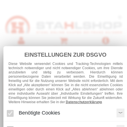
Anmelden
Warenkorb
Service
EINSTELLUNGEN ZUR DSGVO
0 Artikel
Diese Website verwendet Cookies und Tracking-Technologien mittels
technisch notwendiger und nicht notwendiger Cookies, um ihre Dienste
anzubieten und stetig zu verbessern. Hierdurch können
personenbezogene Daten verarbeitet werden. Die Einwilligung ist
freiwillig und für die Nutzung unserer Website nicht erforderlich. Mit dem
Klick auf „Alle akzeptieren“ können Sie in die nicht essenziellen Cookies
Kategorien
einwilligen oder durch einen Klick auf „Alles ablehnen“ ablehnen oder
eine individuelle Auswahl über „Individuelle Einstellungen“ treffen. Ihre
Einwilligung können Sie jederzeit mit Wirkung für die Zukunft widerrufen.
Weitere Hinweise erhalten Sie in der
Datenschutzerklärung
.
Stahl und Rohre roh
Stabstahl
Flachstahl 80 x 30 - S355 J2
Benötigte Cookies