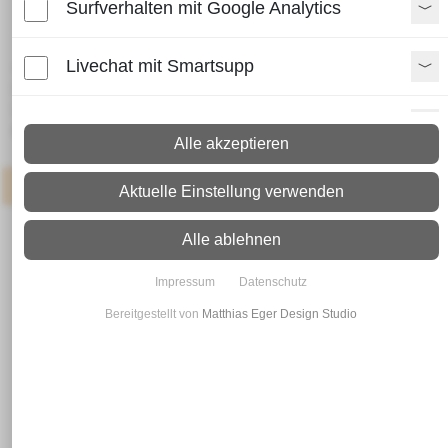
Surfverhalten mit Google Analytics
Flachstahl 80 x 30 - S355 J2
Livechat mit Smartsupp
Lieferzeit:
Paket: 2 - 4 Arbeitstage
Spedition: 8 - 10 Arbeitstage
Paypal Zusatzfunktionen
Mehr Infos zum Versand
Alle akzeptieren
Shopvote-Widget
Artikel
: Neueingang in 3-7 Werktagen
Aktuelle Einstellung verwenden
Uptain
Alle ablehnen
Impressum
Datenschutz
Bereitgestellt von
Matthias Eger Design Studio