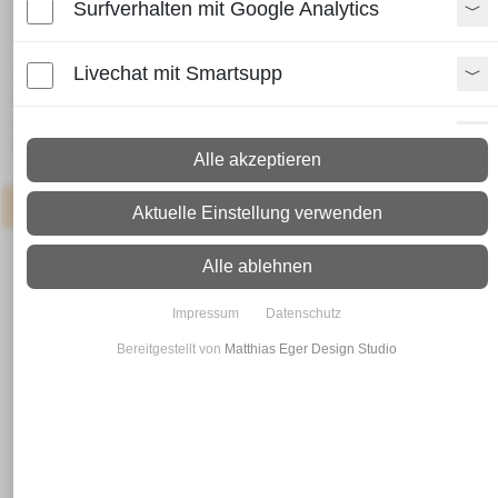
Surfverhalten mit Google Analytics
Flachstahl 70 x 6 - S355 J2
Livechat mit Smartsupp
Lieferzeit:
Paket: 2 - 4 Arbeitstage
Spedition: 8 - 10 Arbeitstage
Paypal Zusatzfunktionen
Mehr Infos zum Versand
Alle akzeptieren
Shopvote-Widget
Artikel
: Neueingang in 3-7 Werktagen
Aktuelle Einstellung verwenden
Uptain
Alle ablehnen
Impressum
Datenschutz
Bereitgestellt von
Matthias Eger Design Studio