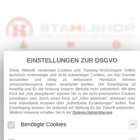
Anmelden
Warenkorb
Service
EINSTELLUNGEN ZUR DSGVO
0 Artikel
Diese Website verwendet Cookies und Tracking-Technologien mittels
technisch notwendiger und nicht notwendiger Cookies, um ihre Dienste
anzubieten und stetig zu verbessern. Hierdurch können
personenbezogene Daten verarbeitet werden. Die Einwilligung ist
freiwillig und für die Nutzung unserer Website nicht erforderlich. Mit dem
Klick auf „Alle akzeptieren“ können Sie in die nicht essenziellen Cookies
Kategorien
einwilligen oder durch einen Klick auf „Alles ablehnen“ ablehnen oder
eine individuelle Auswahl über „Individuelle Einstellungen“ treffen. Ihre
Einwilligung können Sie jederzeit mit Wirkung für die Zukunft widerrufen.
Weitere Hinweise erhalten Sie in der
Datenschutzerklärung
.
Stahl und Rohre roh
Stabstahl
Flachstahl 70 x 6 - S355 J2
Benötigte Cookies