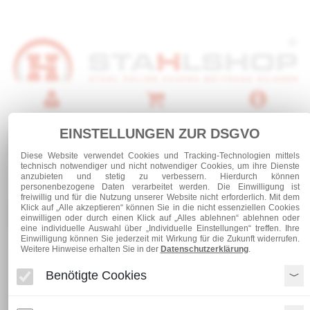
Anmelden
Warenkorb
Service
EINSTELLUNGEN ZUR DSGVO
0 Artikel
Diese Website verwendet Cookies und Tracking-Technologien mittels
technisch notwendiger und nicht notwendiger Cookies, um ihre Dienste
anzubieten und stetig zu verbessern. Hierdurch können
personenbezogene Daten verarbeitet werden. Die Einwilligung ist
freiwillig und für die Nutzung unserer Website nicht erforderlich. Mit dem
Klick auf „Alle akzeptieren“ können Sie in die nicht essenziellen Cookies
Kategorien
einwilligen oder durch einen Klick auf „Alles ablehnen“ ablehnen oder
eine individuelle Auswahl über „Individuelle Einstellungen“ treffen. Ihre
Einwilligung können Sie jederzeit mit Wirkung für die Zukunft widerrufen.
Weitere Hinweise erhalten Sie in der
Datenschutzerklärung
.
Stahl und Rohre roh
Stabstahl
Flachstahl 25 x 12 - S355 J2
Benötigte Cookies