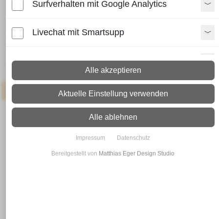
Surfverhalten mit Google Analytics
Flachstahl 25 x 12 - S355 J2
Livechat mit Smartsupp
Lieferzeit:
Paket: 2 - 4 Arbeitstage
Spedition: 8 - 10 Arbeitstage
Paypal Zusatzfunktionen
Mehr Infos zum Versand
Alle akzeptieren
Shopvote-Widget
Artikel
: Neueingang in 3-7 Werktagen
Aktuelle Einstellung verwenden
Uptain
Alle ablehnen
Impressum
Datenschutz
Bereitgestellt von
Matthias Eger Design Studio