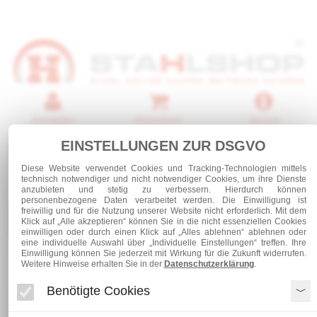
Anmelden
Warenkorb
Service
EINSTELLUNGEN ZUR DSGVO
0 Artikel
Diese Website verwendet Cookies und Tracking-Technologien mittels
technisch notwendiger und nicht notwendiger Cookies, um ihre Dienste
anzubieten und stetig zu verbessern. Hierdurch können
personenbezogene Daten verarbeitet werden. Die Einwilligung ist
freiwillig und für die Nutzung unserer Website nicht erforderlich. Mit dem
Kategorien
Klick auf „Alle akzeptieren“ können Sie in die nicht essenziellen Cookies
einwilligen oder durch einen Klick auf „Alles ablehnen“ ablehnen oder
eine individuelle Auswahl über „Individuelle Einstellungen“ treffen. Ihre
Einwilligung können Sie jederzeit mit Wirkung für die Zukunft widerrufen.
Stahl und Rohre roh
Stabstahl
Weitere Hinweise erhalten Sie in der
Datenschutzerklärung
.
Winkelstahl
Winkelstahl 45 x 30 x 4
Benötigte Cookies