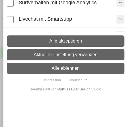
Surfverhalten mit Google Analytics
Rundstahl 28
Livechat mit Smartsupp
Lieferzeit:
Paket: 2 - 4 Arbeitstage
Spedition: 8 - 10 Arbeitstage
Paypal Zusatzfunktionen
Mehr Infos zum Versand
Alle akzeptieren
Shopvote-Widget
Artikel
Lagernd
Aktuelle Einstellung verwenden
Uptain
Alle ablehnen
Impressum
Datenschutz
Bereitgestellt von
Matthias Eger Design Studio