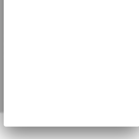
Newsletter
Kontakt
Stammkundenrabatt
Vertrag widerrufen
Social Media
Facebook
Instagram
Pinterest
Alle Preisangaben inkl. gesetzl. MwSt. und zzgl.
Versandkosten
© 1820 - 2026 Franz Huisgen GmbH & Co. KG, Bahnhofstrasse 51, 47829
Krefeld