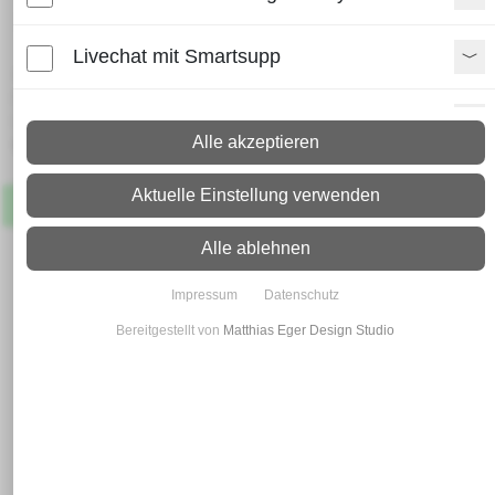
Betonstahl Rund 8
Livechat mit Smartsupp
Lieferzeit:
Paket: 2 - 4 Arbeitstage
Paypal Zusatzfunktionen
Spedition: 8 - 10 Arbeitstage
Alle akzeptieren
Mehr Infos zum Versand
Shopvote-Widget
Aktuelle Einstellung verwenden
Artikel
Lagernd
Uptain
Alle ablehnen
Impressum
Datenschutz
Bereitgestellt von
Matthias Eger Design Studio