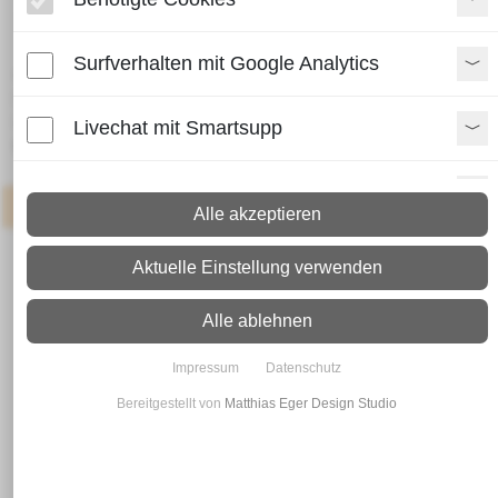
HEB 300
Surfverhalten mit Google Analytics
Lieferzeit:
Paket: 2 - 4 Arbeitstage
Spedition: 8 - 10 Arbeitstage
Livechat mit Smartsupp
Mehr Infos zum Versand
Paypal Zusatzfunktionen
Artikel
: Neueingang in 3-7 Werktagen
Alle akzeptieren
Shopvote-Widget
Aktuelle Einstellung verwenden
Uptain
Alle ablehnen
Impressum
Datenschutz
Bereitgestellt von
Matthias Eger Design Studio