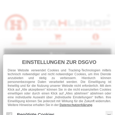
Anmelden
Warenkorb
Service
0 Artikel
EINSTELLUNGEN ZUR DSGVO
Diese Website verwendet Cookies und Tracking-Technologien mittels
technisch notwendiger und nicht notwendiger Cookies, um ihre Dienste
anzubieten und stetig zu verbessern. Hierdurch können
Kategorien
personenbezogene Daten verarbeitet werden. Die Einwilligung ist
freiwillig und für die Nutzung unserer Website nicht erforderlich. Mit dem
Klick auf „Alle akzeptieren“ können Sie in die nicht essenziellen Cookies
einwilligen oder durch einen Klick auf „Alles ablehnen“ ablehnen oder
Stahl und Rohre roh
Formstahl Träger
eine individuelle Auswahl über „Individuelle Einstellungen“ treffen. Ihre
HEB - mittelschwere Träger
HEB 300
Einwilligung können Sie jederzeit mit Wirkung für die Zukunft widerrufen.
Weitere Hinweise erhalten Sie in der
Datenschutzerklärung
.
Benötigte Cookies