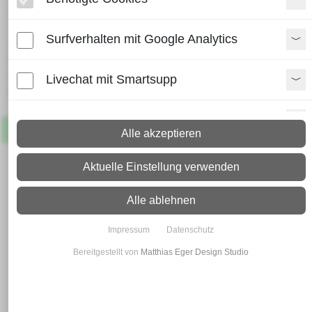
HEA 140
Surfverhalten mit Google Analytics
Lieferzeit:
Paket: 2 - 4 Arbeitstage
Spedition: 8 - 10 Arbeitstage
Livechat mit Smartsupp
Mehr Infos zum Versand
Paypal Zusatzfunktionen
Artikel
Lagernd
Alle akzeptieren
Shopvote-Widget
Aktuelle Einstellung verwenden
Uptain
Alle ablehnen
Impressum
Datenschutz
Bereitgestellt von
Matthias Eger Design Studio