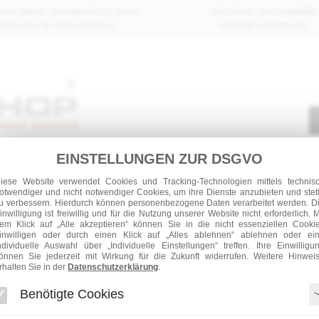
RUNG DIREKT ZUR BAUSTELLE ODER
FÜR PRIVAT UND GEWERBE
BHOLUNG IN 47829 KREFELD
SAUBERE ZUSCHNITTE
EINSTELLUNGEN ZUR DSGVO
iese Website verwendet Cookies und Tracking-Technologien mittels technis
Edelstahl
Blechzuschnitte und Abkantungen
Laufschienen und R
otwendiger und nicht notwendiger Cookies, um ihre Dienste anzubieten und stet
u verbessern. Hierdurch können personenbezogene Daten verarbeitet werden. D
inwilligung ist freiwillig und für die Nutzung unserer Website nicht erforderlich. M
em Klick auf „Alle akzeptieren“ können Sie in die nicht essenziellen Cooki
inwilligen oder durch einen Klick auf „Alles ablehnen“ ablehnen oder ei
ndividuelle Auswahl über „Individuelle Einstellungen“ treffen. Ihre Einwilligu
önnen Sie jederzeit mit Wirkung für die Zukunft widerrufen. Weitere Hinwei
0 x 12
rhalten Sie in der
Datenschutzerklärung
.
Benötigte Cookies
Lieferzeit:
12