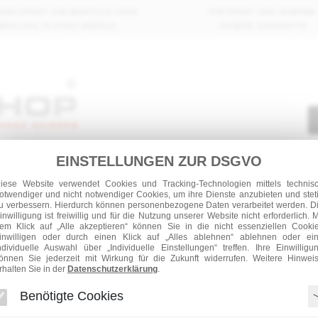
RUNG DIREKT ZUR BAUSTELLE ODER
FÜR PRIVAT UND GEWERBE
BHOLUNG IN 47829 KREFELD
SAUBERE ZUSCHNITTE
EINSTELLUNGEN ZUR DSGVO
iese Website verwendet Cookies und Tracking-Technologien mittels technis
Edelstahl
Blechzuschnitte und Abkantungen
Laufschienen und R
otwendiger und nicht notwendiger Cookies, um ihre Dienste anzubieten und stet
u verbessern. Hierdurch können personenbezogene Daten verarbeitet werden. D
inwilligung ist freiwillig und für die Nutzung unserer Website nicht erforderlich. M
em Klick auf „Alle akzeptieren“ können Sie in die nicht essenziellen Cooki
inwilligen oder durch einen Klick auf „Alles ablehnen“ ablehnen oder ei
ndividuelle Auswahl über „Individuelle Einstellungen“ treffen. Ihre Einwilligu
önnen Sie jederzeit mit Wirkung für die Zukunft widerrufen. Weitere Hinwei
2 x 3
rhalten Sie in der
Datenschutzerklärung
.
Benötigte Cookies
Lieferzeit:
3