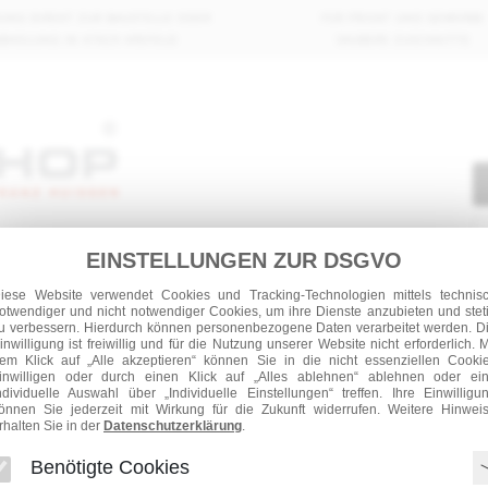
RUNG DIREKT ZUR BAUSTELLE ODER
FÜR PRIVAT UND GEWERBE
BHOLUNG IN 47829 KREFELD
SAUBERE ZUSCHNITTE
EINSTELLUNGEN ZUR DSGVO
Edelstahl
Blechzuschnitte und Abkantungen
Laufschienen und R
iese Website verwendet Cookies und Tracking-Technologien mittels technis
otwendiger und nicht notwendiger Cookies, um ihre Dienste anzubieten und stet
u verbessern. Hierdurch können personenbezogene Daten verarbeitet werden. D
inwilligung ist freiwillig und für die Nutzung unserer Website nicht erforderlich. M
em Klick auf „Alle akzeptieren“ können Sie in die nicht essenziellen Cooki
inwilligen oder durch einen Klick auf „Alles ablehnen“ ablehnen oder ei
ndividuelle Auswahl über „Individuelle Einstellungen“ treffen. Ihre Einwilligu
önnen Sie jederzeit mit Wirkung für die Zukunft widerrufen. Weitere Hinwei
rhalten Sie in der
Datenschutzerklärung
.
Benötigte Cookies
Lieferzeit: