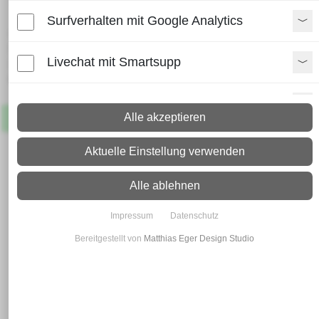
Surfverhalten mit Google Analytics
Lieferzeit:
Paket: 2 - 4 Arbeitstage
Livechat mit Smartsupp
Spedition: 8 - 10 Arbeitstage
Mehr Infos zum Versand
Paypal Zusatzfunktionen
Alle akzeptieren
Artikel
Lagernd
Shopvote-Widget
Aktuelle Einstellung verwenden
Uptain
Alle ablehnen
Impressum
Datenschutz
Bereitgestellt von
Matthias Eger Design Studio