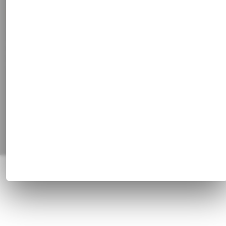
Vertrag widerrufen
Social Media
Facebook
Instagram
Pinterest
Alle Preisangaben inkl. gesetzl. MwSt. und zzgl.
Versandkosten
© 1820 - 2026 Franz Huisgen GmbH & Co. KG, Bahnhofstrasse 51, 47829
Krefeld