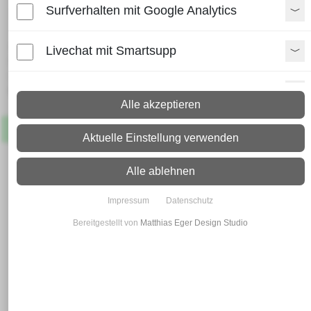
Breitflachstahl 160 x 20
Surfverhalten mit Google Analytics
Lieferzeit:
Livechat mit Smartsupp
Paket: 2 - 4 Arbeitstage
Spedition: 8 - 10 Arbeitstage
Mehr Infos zum Versand
Paypal Zusatzfunktionen
Alle akzeptieren
Artikel
Lagernd
Shopvote-Widget
Aktuelle Einstellung verwenden
Uptain
Alle ablehnen
Impressum
Datenschutz
Bereitgestellt von
Matthias Eger Design Studio