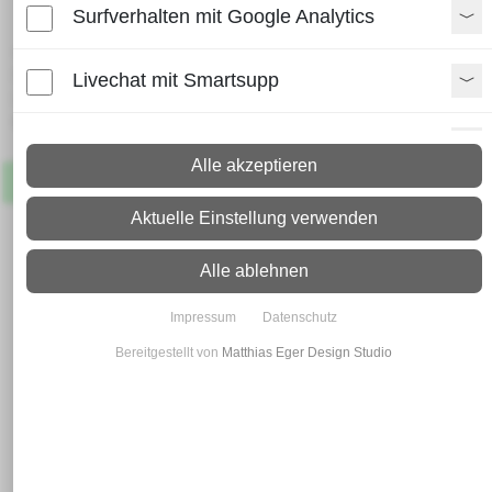
Surfverhalten mit Google Analytics
Lieferzeit:
Paket: 2 - 4 Arbeitstage
Livechat mit Smartsupp
Spedition: 8 - 10 Arbeitstage
Mehr Infos zum Versand
Paypal Zusatzfunktionen
Alle akzeptieren
Artikel
Lagernd
Shopvote-Widget
Aktuelle Einstellung verwenden
Uptain
Alle ablehnen
Impressum
Datenschutz
Bereitgestellt von
Matthias Eger Design Studio