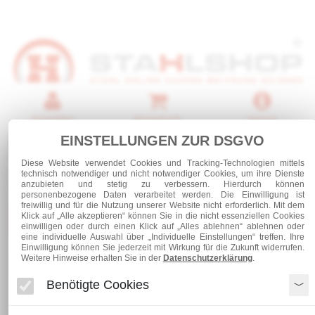
Anmelden
Warenkorb
Service
EINSTELLUNGEN ZUR DSGVO
0 Artikel
Diese Website verwendet Cookies und Tracking-Technologien mittels
technisch notwendiger und nicht notwendiger Cookies, um ihre Dienste
anzubieten und stetig zu verbessern. Hierdurch können
personenbezogene Daten verarbeitet werden. Die Einwilligung ist
freiwillig und für die Nutzung unserer Website nicht erforderlich. Mit dem
Kategorien
Klick auf „Alle akzeptieren“ können Sie in die nicht essenziellen Cookies
einwilligen oder durch einen Klick auf „Alles ablehnen“ ablehnen oder
eine individuelle Auswahl über „Individuelle Einstellungen“ treffen. Ihre
Einwilligung können Sie jederzeit mit Wirkung für die Zukunft widerrufen.
Weitere Hinweise erhalten Sie in der
Datenschutzerklärung
.
Stabstahl
Band Flachstahl 25 x 3
Benötigte Cookies
Band Flachstahl 25 x 3