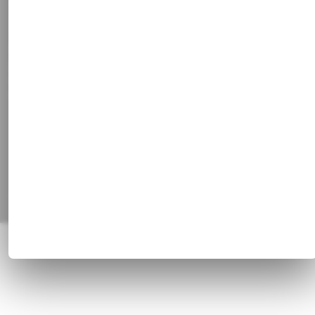
Stammkundenrabatt
Vertrag widerrufen
Social Media
Facebook
Instagram
Pinterest
Alle Preisangaben inkl. gesetzl. MwSt. und zzgl.
Versandkosten
© 1820 - 2026 Franz Huisgen GmbH & Co. KG, Bahnhofstrasse 51, 47829
Krefeld