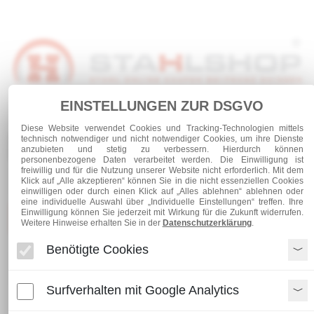
EINSTELLUNGEN ZUR DSGVO
Anmelden
Warenkorb
Service
Diese Website verwendet Cookies und Tracking-Technologien mittels
technisch notwendiger und nicht notwendiger Cookies, um ihre Dienste
0 Artikel
anzubieten und stetig zu verbessern. Hierdurch können
personenbezogene Daten verarbeitet werden. Die Einwilligung ist
freiwillig und für die Nutzung unserer Website nicht erforderlich. Mit dem
Klick auf „Alle akzeptieren“ können Sie in die nicht essenziellen Cookies
einwilligen oder durch einen Klick auf „Alles ablehnen“ ablehnen oder
eine individuelle Auswahl über „Individuelle Einstellungen“ treffen. Ihre
Einwilligung können Sie jederzeit mit Wirkung für die Zukunft widerrufen.
Kategorien
Weitere Hinweise erhalten Sie in der
Datenschutzerklärung
.
Benötigte Cookies
Sechskantschrauben verzinkt DIN 601 | 933
verzinkte Sechskantschraube DIN 601 M 6 x 30
Surfverhalten mit Google Analytics