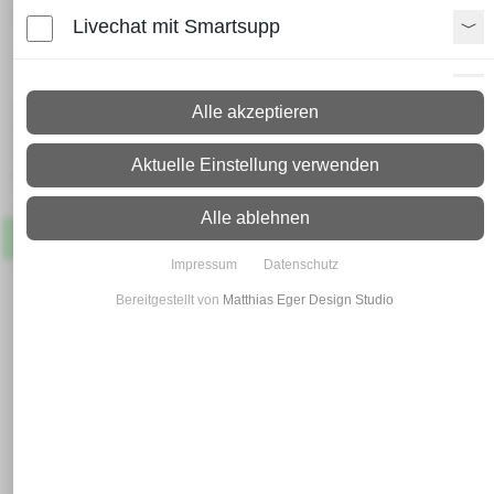
verzinkte Sechskantschraube
Livechat mit Smartsupp
DIN 601 M 6 x 30
Paypal Zusatzfunktionen
Lieferzeit:
Alle akzeptieren
Paket: 2 - 4 Arbeitstage
Spedition: 8 - 10 Arbeitstage
Shopvote-Widget
Aktuelle Einstellung verwenden
Mehr Infos zum Versand
Uptain
Alle ablehnen
Artikel
Lagernd
Impressum
Datenschutz
Bereitgestellt von
Matthias Eger Design Studio