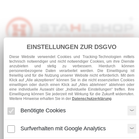
EINSTELLUNGEN ZUR DSGVO
Anmelden
Warenkorb
Service
Diese Website verwendet Cookies und Tracking-Technologien mittels
technisch notwendiger und nicht notwendiger Cookies, um ihre Dienste
0 Artikel
anzubieten und stetig zu verbessern. Hierdurch können
personenbezogene Daten verarbeitet werden. Die Einwilligung ist
freiwillig und für die Nutzung unserer Website nicht erforderlich. Mit dem
Klick auf „Alle akzeptieren“ können Sie in die nicht essenziellen Cookies
einwilligen oder durch einen Klick auf „Alles ablehnen“ ablehnen oder
eine individuelle Auswahl über „Individuelle Einstellungen“ treffen. Ihre
Einwilligung können Sie jederzeit mit Wirkung für die Zukunft widerrufen.
Kategorien
Weitere Hinweise erhalten Sie in der
Datenschutzerklärung
.
Benötigte Cookies
Schrauben und Verbindungen
verzinkte Sechskantschraube DIN 601 M 6 x 75
Surfverhalten mit Google Analytics