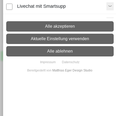
verzinkte Sechskantschraube
Livechat mit Smartsupp
DIN 601 M 6 x 75
Paypal Zusatzfunktionen
Lieferzeit:
Alle akzeptieren
Paket: 2 - 4 Arbeitstage
Spedition: 8 - 10 Arbeitstage
Shopvote-Widget
Aktuelle Einstellung verwenden
Mehr Infos zum Versand
Uptain
Alle ablehnen
Artikel
Lagernd
Impressum
Datenschutz
Bereitgestellt von
Matthias Eger Design Studio