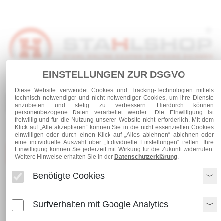
EINSTELLUNGEN ZUR DSGVO
Anmelden
Warenkorb
Service
Diese Website verwendet Cookies und Tracking-Technologien mittels
technisch notwendiger und nicht notwendiger Cookies, um ihre Dienste
0 Artikel
anzubieten und stetig zu verbessern. Hierdurch können
personenbezogene Daten verarbeitet werden. Die Einwilligung ist
freiwillig und für die Nutzung unserer Website nicht erforderlich. Mit dem
Klick auf „Alle akzeptieren“ können Sie in die nicht essenziellen Cookies
einwilligen oder durch einen Klick auf „Alles ablehnen“ ablehnen oder
eine individuelle Auswahl über „Individuelle Einstellungen“ treffen. Ihre
Einwilligung können Sie jederzeit mit Wirkung für die Zukunft widerrufen.
Kategorien
Weitere Hinweise erhalten Sie in der
Datenschutzerklärung
.
Benötigte Cookies
Schrauben und Verbindungen
verzinkte Sechskantschraube DIN 601 M 6 x 50
Surfverhalten mit Google Analytics