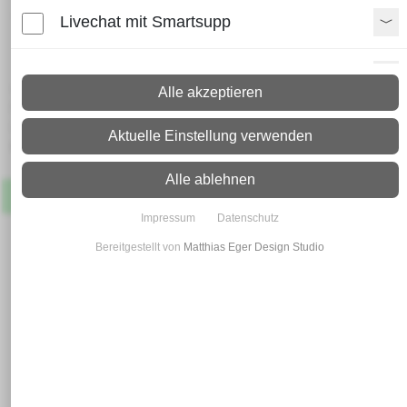
verzinkte Sechskantschraube
Livechat mit Smartsupp
DIN 601 M 6 x 50
Paypal Zusatzfunktionen
Lieferzeit:
Alle akzeptieren
Paket: 2 - 4 Arbeitstage
Spedition: 8 - 10 Arbeitstage
Shopvote-Widget
Aktuelle Einstellung verwenden
Mehr Infos zum Versand
Uptain
Alle ablehnen
Artikel
Lagernd
Impressum
Datenschutz
Bereitgestellt von
Matthias Eger Design Studio