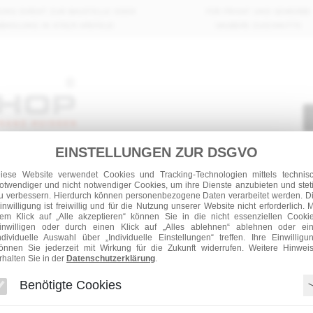
RUNG DIREKT ZUR BAUSTELLE ODER
FÜR PRIVAT UND GEWERBE
BHOLUNG IN 47829 KREFELD
SAUBERE ZUSCHNITTE
EINSTELLUNGEN ZUR DSGVO
iese Website verwendet Cookies und Tracking-Technologien mittels technis
otwendiger und nicht notwendiger Cookies, um ihre Dienste anzubieten und stet
Edelstahl
Blechzuschnitte und Abkantungen
Laufschienen und R
u verbessern. Hierdurch können personenbezogene Daten verarbeitet werden. D
inwilligung ist freiwillig und für die Nutzung unserer Website nicht erforderlich. M
em Klick auf „Alle akzeptieren“ können Sie in die nicht essenziellen Cooki
inwilligen oder durch einen Klick auf „Alles ablehnen“ ablehnen oder ei
ndividuelle Auswahl über „Individuelle Einstellungen“ treffen. Ihre Einwilligu
önnen Sie jederzeit mit Wirkung für die Zukunft widerrufen. Weitere Hinwei
rhalten Sie in der
Datenschutzerklärung
.
Benötigte Cookies
Lieferzeit:
m 11/4 Zoll