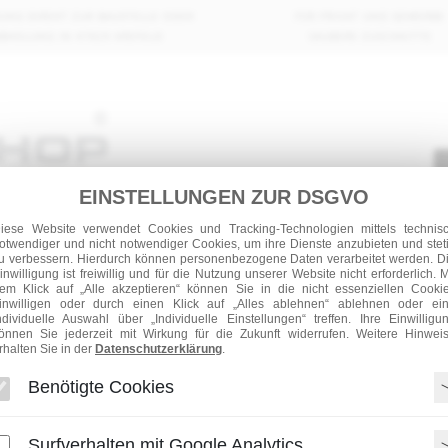
RUNG DIREKT ZUR BAUSTELLE ODER
FÜR PRIVAT UND GEWERBE
BHOLUNG IN 47829 KREFELD
SAUBERE ZUSCHNITTE
EINSTELLUNGEN ZUR DSGVO
iese Website verwendet Cookies und Tracking-Technologien mittels technis
otwendiger und nicht notwendiger Cookies, um ihre Dienste anzubieten und stet
u verbessern. Hierdurch können personenbezogene Daten verarbeitet werden. D
Edelstahl
Blechzuschnitte und Abkantungen
Laufschienen und R
inwilligung ist freiwillig und für die Nutzung unserer Website nicht erforderlich. M
em Klick auf „Alle akzeptieren“ können Sie in die nicht essenziellen Cooki
inwilligen oder durch einen Klick auf „Alles ablehnen“ ablehnen oder ei
ndividuelle Auswahl über „Individuelle Einstellungen“ treffen. Ihre Einwilligu
önnen Sie jederzeit mit Wirkung für die Zukunft widerrufen. Weitere Hinwei
rhalten Sie in der
Datenschutzerklärung
.
Benötigte Cookies
Lieferzeit:
m 3/8 Zoll
Surfverhalten mit Google Analytics