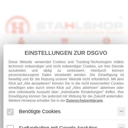
Anmelden
Warenkorb
Service
EINSTELLUNGEN ZUR DSGVO
0 Artikel
Diese Website verwendet Cookies und Tracking-Technologien mittels
technisch notwendiger und nicht notwendiger Cookies, um ihre Dienste
anzubieten und stetig zu verbessern. Hierdurch können
personenbezogene Daten verarbeitet werden. Die Einwilligung ist
freiwillig und für die Nutzung unserer Website nicht erforderlich. Mit dem
Klick auf „Alle akzeptieren“ können Sie in die nicht essenziellen Cookies
Kategorien
einwilligen oder durch einen Klick auf „Alles ablehnen“ ablehnen oder
eine individuelle Auswahl über „Individuelle Einstellungen“ treffen. Ihre
Einwilligung können Sie jederzeit mit Wirkung für die Zukunft widerrufen.
Weitere Hinweise erhalten Sie in der
Datenschutzerklärung
.
Laufschienen und Rollapparate
Benötigte Cookies
Verbindungsmuffe Nr.1303 / 23.B49
Surfverhalten mit Google Analytics