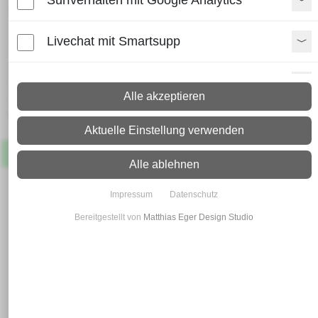
Verbindungsmuffe Nr.1303 /
23.B49
Livechat mit Smartsupp
Lieferzeit:
Paypal Zusatzfunktionen
Paket: 2 - 4 Arbeitstage
Alle akzeptieren
Spedition: 8 - 10 Arbeitstage
Mehr Infos zum Versand
Shopvote-Widget
Aktuelle Einstellung verwenden
Artikel
Lagernd
Uptain
Alle ablehnen
Impressum
Datenschutz
Bereitgestellt von
Matthias Eger Design Studio