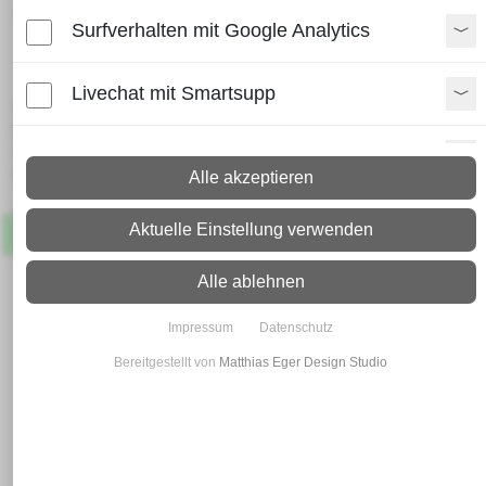
Verbindungsmuffe Nr.1103 /
Surfverhalten mit Google Analytics
21.B49
Livechat mit Smartsupp
Lieferzeit:
Paket: 2 - 4 Arbeitstage
Spedition: 8 - 10 Arbeitstage
Paypal Zusatzfunktionen
Mehr Infos zum Versand
Alle akzeptieren
Shopvote-Widget
Aktuelle Einstellung verwenden
Artikel
Lagernd
Uptain
Alle ablehnen
Impressum
Datenschutz
Bereitgestellt von
Matthias Eger Design Studio