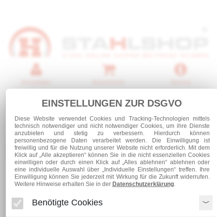
Anmelden
Warenkorb
Service
0 Artikel
EINSTELLUNGEN ZUR DSGVO
Diese Website verwendet Cookies und Tracking-Technologien mittels
technisch notwendiger und nicht notwendiger Cookies, um ihre Dienste
anzubieten und stetig zu verbessern. Hierdurch können
personenbezogene Daten verarbeitet werden. Die Einwilligung ist
freiwillig und für die Nutzung unserer Website nicht erforderlich. Mit dem
Kategorien
Klick auf „Alle akzeptieren“ können Sie in die nicht essenziellen Cookies
einwilligen oder durch einen Klick auf „Alles ablehnen“ ablehnen oder
eine individuelle Auswahl über „Individuelle Einstellungen“ treffen. Ihre
Einwilligung können Sie jederzeit mit Wirkung für die Zukunft widerrufen.
Laufschienen und Rollapparate
Weitere Hinweise erhalten Sie in der
Datenschutzerklärung
.
Verbindungsmuffe Nr.1103 / 21.B49
Benötigte Cookies