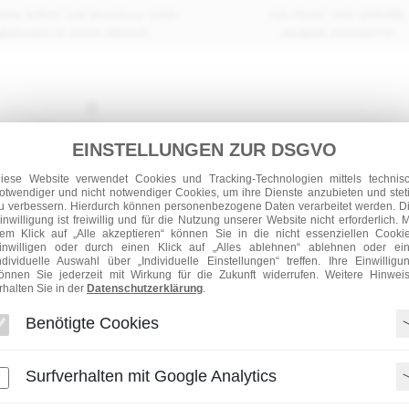
RUNG DIREKT ZUR BAUSTELLE ODER
FÜR PRIVAT UND GEWERBE
BHOLUNG IN 47829 KREFELD
SAUBERE ZUSCHNITTE
EINSTELLUNGEN ZUR DSGVO
iese Website verwendet Cookies und Tracking-Technologien mittels technis
otwendiger und nicht notwendiger Cookies, um ihre Dienste anzubieten und stet
u verbessern. Hierdurch können personenbezogene Daten verarbeitet werden. D
inwilligung ist freiwillig und für die Nutzung unserer Website nicht erforderlich. M
em Klick auf „Alle akzeptieren“ können Sie in die nicht essenziellen Cooki
Edelstahl
Blechzuschnitte und Abkantungen
Laufschienen und R
inwilligen oder durch einen Klick auf „Alles ablehnen“ ablehnen oder ei
ndividuelle Auswahl über „Individuelle Einstellungen“ treffen. Ihre Einwilligu
önnen Sie jederzeit mit Wirkung für die Zukunft widerrufen. Weitere Hinwei
rhalten Sie in der
Datenschutzerklärung
.
Benötigte Cookies
enstopper Nr. 1500 P
Surfverhalten mit Google Analytics
Lieferzeit:
1500 P