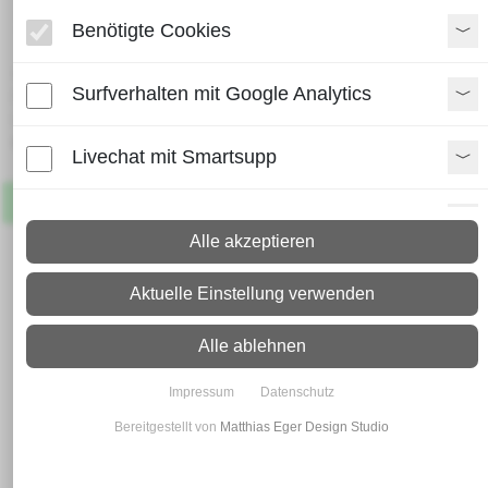
Schienenstopper Nr. 1400 P
Benötigte Cookies
Lieferzeit:
Surfverhalten mit Google Analytics
Paket: 2 - 4 Arbeitstage
Spedition: 8 - 10 Arbeitstage
Mehr Infos zum Versand
Livechat mit Smartsupp
Artikel
Lagernd
Paypal Zusatzfunktionen
Alle akzeptieren
Shopvote-Widget
Aktuelle Einstellung verwenden
Uptain
Alle ablehnen
Impressum
Datenschutz
Bereitgestellt von
Matthias Eger Design Studio