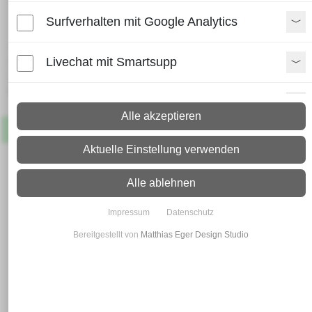
Rollapparat Nr. 391
Surfverhalten mit Google Analytics
Lieferzeit:
Paket: 2 - 4 Arbeitstage
Livechat mit Smartsupp
Spedition: 8 - 10 Arbeitstage
Mehr Infos zum Versand
Paypal Zusatzfunktionen
Alle akzeptieren
Artikel
Lagernd
Shopvote-Widget
Aktuelle Einstellung verwenden
Uptain
Alle ablehnen
Impressum
Datenschutz
Bereitgestellt von
Matthias Eger Design Studio