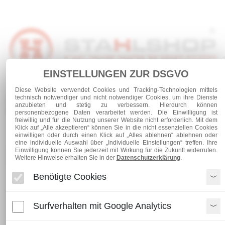
EINSTELLUNGEN ZUR DSGVO
Anmelden
Warenkorb
Service
Diese Website verwendet Cookies und Tracking-Technologien mittels
technisch notwendiger und nicht notwendiger Cookies, um ihre Dienste
0 Artikel
anzubieten und stetig zu verbessern. Hierdurch können
personenbezogene Daten verarbeitet werden. Die Einwilligung ist
freiwillig und für die Nutzung unserer Website nicht erforderlich. Mit dem
Klick auf „Alle akzeptieren“ können Sie in die nicht essenziellen Cookies
einwilligen oder durch einen Klick auf „Alles ablehnen“ ablehnen oder
eine individuelle Auswahl über „Individuelle Einstellungen“ treffen. Ihre
Einwilligung können Sie jederzeit mit Wirkung für die Zukunft widerrufen.
Kategorien
Weitere Hinweise erhalten Sie in der
Datenschutzerklärung
.
Benötigte Cookies
Gitterroste
Press-Industriestufen 900 x 240
Surfverhalten mit Google Analytics
Press-Industriestufen 900 x 240