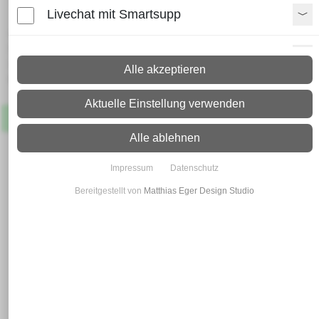
Livechat mit Smartsupp
Lieferzeit:
Paket: 2 - 4 Arbeitstage
Paypal Zusatzfunktionen
Spedition: 8 - 10 Arbeitstage
Alle akzeptieren
Mehr Infos zum Versand
Shopvote-Widget
Aktuelle Einstellung verwenden
Artikel
Lagernd
Uptain
Alle ablehnen
Impressum
Datenschutz
Bereitgestellt von
Matthias Eger Design Studio