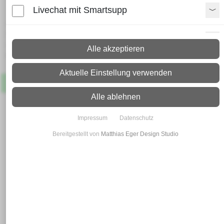
Livechat mit Smartsupp
Lieferzeit:
Paket: 2 - 4 Arbeitstage
Paypal Zusatzfunktionen
Spedition: 8 - 10 Arbeitstage
Alle akzeptieren
Mehr Infos zum Versand
Shopvote-Widget
Aktuelle Einstellung verwenden
Artikel
Lagernd
Uptain
Alle ablehnen
Impressum
Datenschutz
Bereitgestellt von
Matthias Eger Design Studio