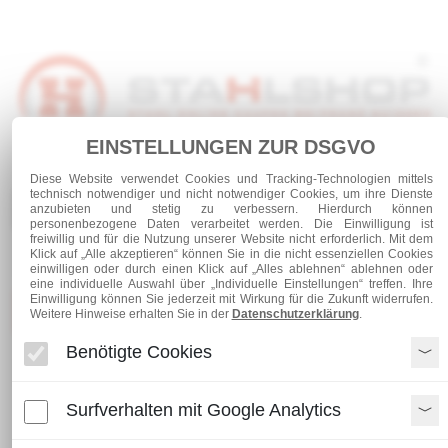
EINSTELLUNGEN ZUR DSGVO
Anmelden
Warenkorb
Service
Diese Website verwendet Cookies und Tracking-Technologien mittels
technisch notwendiger und nicht notwendiger Cookies, um ihre Dienste
0 Artikel
anzubieten und stetig zu verbessern. Hierdurch können
personenbezogene Daten verarbeitet werden. Die Einwilligung ist
freiwillig und für die Nutzung unserer Website nicht erforderlich. Mit dem
Klick auf „Alle akzeptieren“ können Sie in die nicht essenziellen Cookies
einwilligen oder durch einen Klick auf „Alles ablehnen“ ablehnen oder
eine individuelle Auswahl über „Individuelle Einstellungen“ treffen. Ihre
Einwilligung können Sie jederzeit mit Wirkung für die Zukunft widerrufen.
Kategorien
Weitere Hinweise erhalten Sie in der
Datenschutzerklärung
.
Benötigte Cookies
Gitterroste
Press-Industrie-Rost 400 x 1000
Surfverhalten mit Google Analytics
Press-Industrie-Rost 400 x 1000