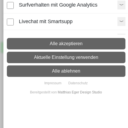
Surfverhalten mit Google Analytics
Lieferzeit:
Paket: 2 - 4 Arbeitstage
Livechat mit Smartsupp
Spedition: 8 - 10 Arbeitstage
Mehr Infos zum Versand
Paypal Zusatzfunktionen
Alle akzeptieren
Artikel
Lagernd
Shopvote-Widget
Aktuelle Einstellung verwenden
Uptain
Alle ablehnen
Impressum
Datenschutz
Bereitgestellt von
Matthias Eger Design Studio