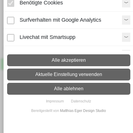
Benötigte Cookies
Edelstahl Vierkantrohr 30 x 30
x 2,0 geschliffen
Surfverhalten mit Google Analytics
Lieferzeit:
Paket: 2 - 4 Arbeitstage
Livechat mit Smartsupp
Spedition: 8 - 10 Arbeitstage
Mehr Infos zum Versand
Paypal Zusatzfunktionen
Alle akzeptieren
Artikel
Lagernd
Shopvote-Widget
Aktuelle Einstellung verwenden
Uptain
Alle ablehnen
Impressum
Datenschutz
Bereitgestellt von
Matthias Eger Design Studio