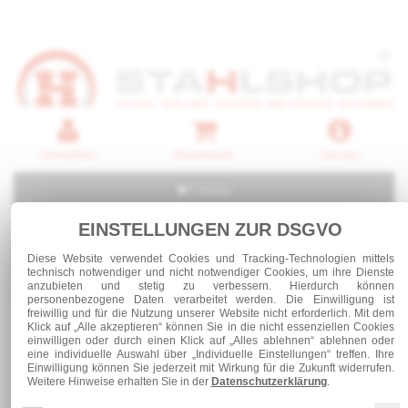
Anmelden
Warenkorb
Service
0 Artikel
EINSTELLUNGEN ZUR DSGVO
Diese Website verwendet Cookies und Tracking-Technologien mittels
technisch notwendiger und nicht notwendiger Cookies, um ihre Dienste
Kategorien
anzubieten und stetig zu verbessern. Hierdurch können
personenbezogene Daten verarbeitet werden. Die Einwilligung ist
freiwillig und für die Nutzung unserer Website nicht erforderlich. Mit dem
Klick auf „Alle akzeptieren“ können Sie in die nicht essenziellen Cookies
Edelstahl
Vierkantrohre geschliffen
einwilligen oder durch einen Klick auf „Alles ablehnen“ ablehnen oder
eine individuelle Auswahl über „Individuelle Einstellungen“ treffen. Ihre
Edelstahl Vierkantrohr 30 x 30 x 2,0 geschliffen
Einwilligung können Sie jederzeit mit Wirkung für die Zukunft widerrufen.
Weitere Hinweise erhalten Sie in der
Datenschutzerklärung
.