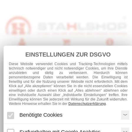
Anmelden
Warenkorb
Service
EINSTELLUNGEN ZUR DSGVO
0 Artikel
Diese Website verwendet Cookies und Tracking-Technologien mittels
technisch notwendiger und nicht notwendiger Cookies, um ihre Dienste
anzubieten und stetig zu verbessern. Hierdurch können
personenbezogene Daten verarbeitet werden. Die Einwilligung ist
freiwillig und für die Nutzung unserer Website nicht erforderlich. Mit dem
Klick auf „Alle akzeptieren“ können Sie in die nicht essenziellen Cookies
Kategorien
einwilligen oder durch einen Klick auf „Alles ablehnen“ ablehnen oder
eine individuelle Auswahl über „Individuelle Einstellungen“ treffen. Ihre
Einwilligung können Sie jederzeit mit Wirkung für die Zukunft widerrufen.
Weitere Hinweise erhalten Sie in der
Datenschutzerklärung
.
Edelstahl
Rundrohre ungeschliffen
Benötigte Cookies
Edelstahl Rundrohr 76,1 x 2,0
Surfverhalten mit Google Analytics