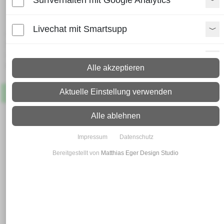
Edelstahl Rundrohr 76,1 x 2,0
Livechat mit Smartsupp
Lieferzeit:
Paket: 2 - 4 Arbeitstage
Spedition: 8 - 10 Arbeitstage
Paypal Zusatzfunktionen
Mehr Infos zum Versand
Alle akzeptieren
Shopvote-Widget
Aktuelle Einstellung verwenden
Artikel
Lagernd
Uptain
Alle ablehnen
Impressum
Datenschutz
Bereitgestellt von
Matthias Eger Design Studio