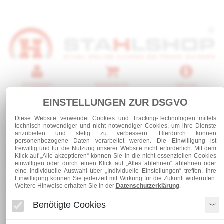
Anmelden
Warenkorb
Service
EINSTELLUNGEN ZUR DSGVO
0 Artikel
Diese Website verwendet Cookies und Tracking-Technologien mittels
technisch notwendiger und nicht notwendiger Cookies, um ihre Dienste
anzubieten und stetig zu verbessern. Hierdurch können
personenbezogene Daten verarbeitet werden. Die Einwilligung ist
freiwillig und für die Nutzung unserer Website nicht erforderlich. Mit dem
Kategorien
Klick auf „Alle akzeptieren“ können Sie in die nicht essenziellen Cookies
einwilligen oder durch einen Klick auf „Alles ablehnen“ ablehnen oder
eine individuelle Auswahl über „Individuelle Einstellungen“ treffen. Ihre
Einwilligung können Sie jederzeit mit Wirkung für die Zukunft widerrufen.
Edelstahl
Edelstahl Flach 40 x 8
Weitere Hinweise erhalten Sie in der
Datenschutzerklärung
.
Benötigte Cookies
Edelstahl Flach 40 x 8