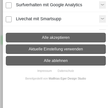
Surfverhalten mit Google Analytics
Lieferzeit:
Paket: 2 - 4 Arbeitstage
Livechat mit Smartsupp
Spedition: 8 - 10 Arbeitstage
Mehr Infos zum Versand
Paypal Zusatzfunktionen
Alle akzeptieren
Artikel
Lagernd
Shopvote-Widget
Aktuelle Einstellung verwenden
Uptain
Alle ablehnen
Impressum
Datenschutz
Bereitgestellt von
Matthias Eger Design Studio