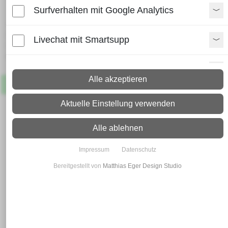
Surfverhalten mit Google Analytics
Lieferzeit:
Paket: 2 - 4 Arbeitstage
Livechat mit Smartsupp
Spedition: 8 - 10 Arbeitstage
Mehr Infos zum Versand
Paypal Zusatzfunktionen
Alle akzeptieren
Artikel
Lagernd
Shopvote-Widget
Aktuelle Einstellung verwenden
Uptain
Alle ablehnen
Impressum
Datenschutz
Bereitgestellt von
Matthias Eger Design Studio