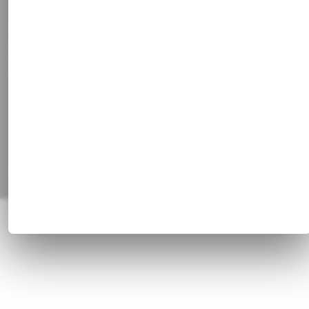
Vertrag widerrufen
Social Media
Facebook
Instagram
Pinterest
Alle Preisangaben inkl. gesetzl. MwSt. und zzgl.
Versandkosten
© 1820 - 2026 Franz Huisgen GmbH & Co. KG, Bahnhofstrasse 51, 47829
Krefeld