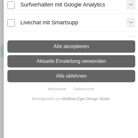
Surfverhalten mit Google Analytics
Lieferzeit:
Paket: 2 - 4 Arbeitstage
Livechat mit Smartsupp
Spedition: 8 - 10 Arbeitstage
Mehr Infos zum Versand
Paypal Zusatzfunktionen
Alle akzeptieren
Artikel
Lagernd
Shopvote-Widget
Aktuelle Einstellung verwenden
Uptain
Alle ablehnen
Impressum
Datenschutz
Bereitgestellt von
Matthias Eger Design Studio