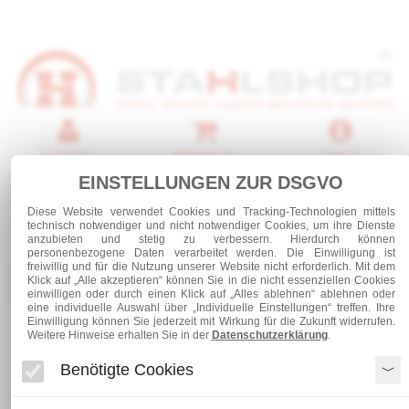
Anmelden
Warenkorb
Service
EINSTELLUNGEN ZUR DSGVO
0 Artikel
Diese Website verwendet Cookies und Tracking-Technologien mittels
technisch notwendiger und nicht notwendiger Cookies, um ihre Dienste
anzubieten und stetig zu verbessern. Hierdurch können
personenbezogene Daten verarbeitet werden. Die Einwilligung ist
freiwillig und für die Nutzung unserer Website nicht erforderlich. Mit dem
Kategorien
Klick auf „Alle akzeptieren“ können Sie in die nicht essenziellen Cookies
einwilligen oder durch einen Klick auf „Alles ablehnen“ ablehnen oder
eine individuelle Auswahl über „Individuelle Einstellungen“ treffen. Ihre
Einwilligung können Sie jederzeit mit Wirkung für die Zukunft widerrufen.
Weitere Hinweise erhalten Sie in der
Datenschutzerklärung
.
Breitflachstahl S235
Breitflachstahl 180 x 5
Benötigte Cookies
Breitflachstahl 180 x 5